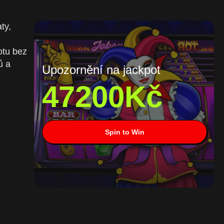
ty,
otu bez
ů a
Upozornění na jackpot
47200Kč
Spin to Win