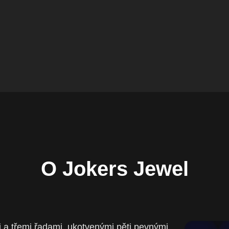
o
O Jokers Jewel
lci a třemi řadami, ukotvenými pěti pevnými