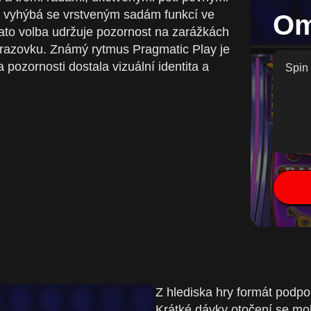
í, vyhýbá se vrstveným sadám funkcí ve
Om
ato volba udržuje pozornost na zarážkách
brazovku. Známý rytmus Pragmatic Play je
pozornosti dostala vizuální identita a
Spin 
Z hlediska hry formát podpo
Krátké dávky otočení se moho