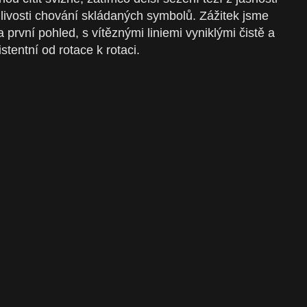
livosti chování skládaných symbolů. Zážitek jsme
na první pohled, s vítěznými liniemi vyniklými čistě a
stentní od rotace k rotaci.