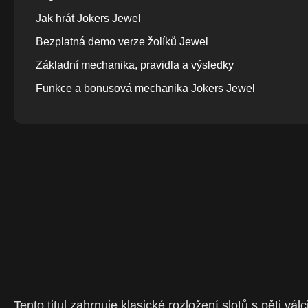
Jak hrát Jokers Jewel
Bezplatná demo verze žolíků Jewel
Základní mechanika, pravidla a výsledky
Funkce a bonusová mechanika Jokers Jewel
Žolíky Jewel RTP, volatilita a maximální potenciál výhry
Jak přistupovat k šperku žolíků zodpovědně
Hraní Jokers Jewel Online Za Skutečné Peníze v Česk
Vklady, platby a zodpovědné hraní v Česko
Mobilní verze Jokers Jewel
Tento titul zahrnuje klasické rozložení slotů s pěti vá